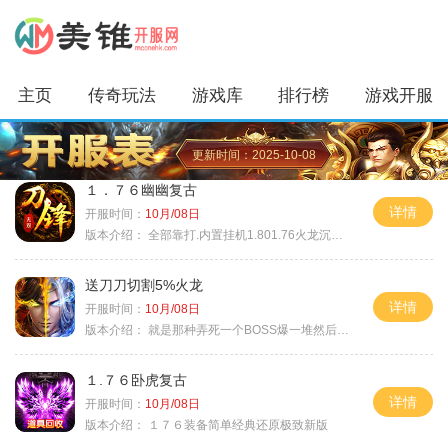
主页
传奇玩法
游戏库
排行榜
游戏开服
更新时间：2025-10-08
１．７６幽幽复古
详情
开服时间：
10月/08日
版本介绍：
全部靠打.内置挂机1.801.76火龙沉默微变
送刀刀切割5%火龙
详情
开服时间：
10月/08日
版本介绍：
就是那种弄死一个BOSS爆一堆然后就起飞
１.７６卧虎复古
详情
开服时间：
10月/08日
版本介绍：
１７６装备简单经典还原极致新版