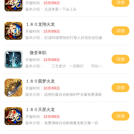
详情
开服时间：
10月/08日
版本介绍：
点进来看一下会上头
１８０龙翔火龙
详情
开服时间：
10月/08日
版本介绍：
封顶65级赞助好打散人好混告别坑服
微变单职
详情
开服时间：
10月/08日
版本介绍：
三天拿沙 一切靠打 可玩一年
１８０圆梦火龙
详情
开服时间：
10月/08日
版本介绍：
战神狂爆自动捡物剑甲全爆免费满级
１８０天星火龙
详情
开服时间：
10月/08日
版本介绍：
免费满级自动捡物魔龙教主爆一切