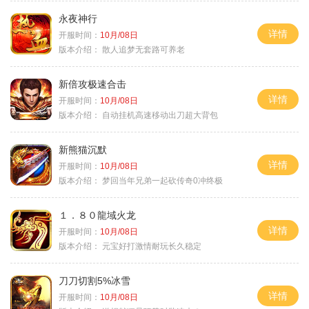
永夜神行
详情
开服时间：
10月/08日
版本介绍：
散人追梦无套路可养老
新倍攻极速合击
详情
开服时间：
10月/08日
版本介绍：
自动挂机高速移动出刀超大背包
新熊猫沉默
详情
开服时间：
10月/08日
版本介绍：
梦回当年兄弟一起砍传奇0冲终极
１．８０龍域火龙
详情
开服时间：
10月/08日
版本介绍：
元宝好打激情耐玩长久稳定
刀刀切割5%冰雪
详情
开服时间：
10月/08日