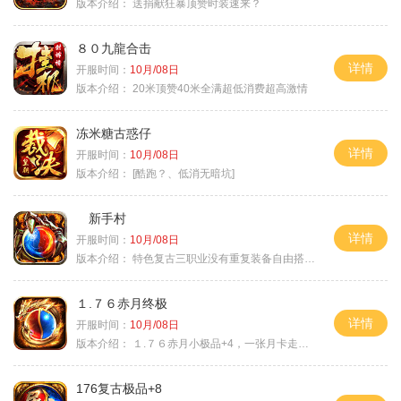
版本介绍：
送捐献狂暴顶赞时装速来？
８０九龍合击
详情
开服时间：
10月/08日
版本介绍：
20米顶赞40米全满超低消费超高激情
冻米糖古惑仔
详情
开服时间：
10月/08日
版本介绍：
[酷跑？、低消无暗坑]
新手村
详情
开服时间：
10月/08日
版本介绍：
特色复古三职业没有重复装备自由搭配私
１.７６赤月终极
详情
开服时间：
10月/08日
版本介绍：
１.７６赤月小极品+4，一张月卡走天涯c
176复古极品+8