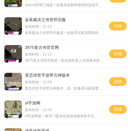
zhaosf官网三端是一款极具创新和激情的游戏平台，为广大玩家提供了一系列令人兴奋的游戏体验。无论是在PC端、手机端还是平板端，zhaosf官网都可以为玩家带来让人陶醉的游戏乐趣。让
金装裁决之传世怀旧服
详情
发布时间：12-23
金装裁决之传世怀旧服是一款备受玩家喜爱的经典网游，，玩家将身临其境地感受到热血沸腾的战斗和无尽的冒险。本文将为大家详细介绍这款游戏的具体玩法，以及其为玩家带来的乐
3975复古传世官网
详情
发布时间：12-12
3975复古传世官网是一款经典的多人在线角色扮演游戏，游戏于1997年首次发布，经过多年的发展和更新，已经成为了广大游戏迷心目中的经典之作。本文将为大家详细介绍3975复古传世官
变态传世手游带元神版本
详情
发布时间：12-09
变态传世手游带元神版本，是一款备受玩家喜爱的传奇类手游。作为传奇这一经典游戏IP的续作，变态传世手游带来了全新的游戏体验，以丰富的玩法和刺激的战斗为玩家带来无尽的乐趣
sf手游网
详情
发布时间：12-03
sf手游网是一家专门提供在线游戏服务的平台，集合了各种类型的手机游戏，为玩家提供了丰富多样的游戏选择。无论是动作类、策略类还是角色扮演类游戏，sf手游网都能满足玩家们的
清风传世手游