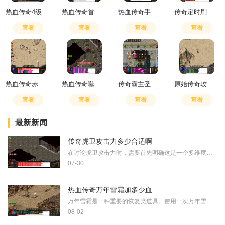
热血传奇4级灵魂火符效果
热血传奇首饰鉴定技巧
热血传奇手游哪里升级快一点啊
传奇定时刷怪怎么设置
查看
查看
查看
查看
热血传奇赤月哪个地图有商人
热血传奇噬血术和灵魂火符费蓝对比
传奇霸主圣龙之魂怎么获得
原始传奇攻略心得法师怎么玩的
查看
查看
查看
查看
最新新闻
传奇虎卫攻击力多少合适啊
在讨论虎卫攻击力时，需要首先明确这是一个多维度的问题。虎卫作为经典游戏中的一种战斗单位，其攻击力的合适范围受到角色定位、成长阶段和战斗环境的多重影响。虎卫的基础攻
07-30
热血传奇万年雪霜加多少血
万年雪霜是一种重要的恢复类道具。使用一次万年雪霜可以同时恢复角色的生命值和魔法值各100点。这一设定使其成为玩家在面对紧急战斗情况时的可靠保障，能够及时补充角色的状态
08-02