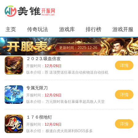
主页
传奇玩法
游戏库
排行榜
游戏开服
更新时间：2025-12-26
２０２⒊吸血倍攻
详情
开服时间：
12月/26日
版本介绍：
荐 送顶赞送狂暴送自动捡物送自动挂机
专属无限刀
详情
开服时间：
12月/26日
版本介绍：
万元限时装备狂暴爆率超高散人天堂
１７６彻地钉
详情
开服时间：
12月/26日
版本介绍：
极速白虎火雨犀利BOSS多多