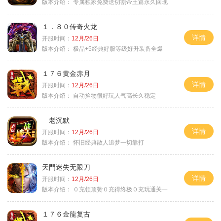
版本介绍：
专属独家免费送切割帝王篇永久回现
１．８０传奇火龙
详情
开服时间：
12月/26日
版本介绍：
极品+5经典好服等级好升装备全爆
１７６黄金赤月
详情
开服时间：
12月/26日
版本介绍：
自动捡物很好玩人气高长久稳定
老沉默
详情
开服时间：
12月/26日
版本介绍：
怀旧经典散人追梦一切靠打
天門迷失无限刀
详情
开服时间：
12月/26日
版本介绍：
０充领顶赞０充得终极０充玩通关一
１７６金龍复古