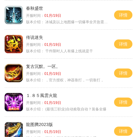
春秋盛世
详情
开服时间：
01月/19日
版本介绍：
冰城及以上地图爆一切爆率全开急需材料
传说迷失
详情
开服时间：
01月/19日
版本介绍：
千件限时人人有爆上线就是干
复古沉默。一区。
详情
开服时间：
01月/19日
版本介绍：
，官方授权，神器靠打，一切靠打，
１.８５風雲火龍
详情
开服时间：
01月/19日
版本介绍：
(最强三职业)自动捡取自动？装备全爆
龍图腾2023版
详情
开服时间：
01月/19日