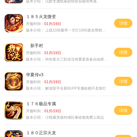
版本介绍：
沉默专属线索剧情密室秘境奇遇.
１８５火龙微变
详情
开服时间：
01月/19日
版本介绍：
上线10倍爆率一天打1000真实赞助一夜终
新手村
详情
开服时间：
01月/19日
版本介绍：
特色复古三职业没有重复装备自由搭配私
华夏传v3
详情
开服时间：
01月/19日
版本介绍：
解放双手全新BUFF专属啥都不卖靠打
１７６极品专属
详情
开服时间：
01月/19日
版本介绍：
小怪爆茺值特戒狂暴啥都免费上线运
１８０正宗火龙