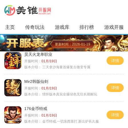
主页
传奇玩法
游戏库
排行榜
游戏开服
更新时间：2026-01-19
昊天火龙单职业
详情
开服时间：
01月/19日
版本介绍：
三天拿沙海量首爆复古微变专属
Mir2韩版仙剑
详情
开服时间：
01月/19日
版本介绍：
情怀版本真实全爆绿色无坑长期耐玩
176金币特戒
详情
开服时间：
01月/19日
版本介绍：
金币特戒.一切东西靠打.新出炉长久服