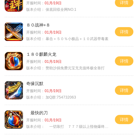
详情
开服时间：
01月/19日
版本介绍：
保底回収全网NO.1
８０战神+８
详情
开服时间：
01月/19日
版本介绍：
暴击＋５０％小极品＋１０武器带毒素
１８０麒麟火龙
详情
开服时间：
01月/19日
版本介绍：
赞助沙捐免费元宝无充值终极全靠打
奇缘沉默
详情
开服时间：
01月/19日
版本介绍：
加Q群:754732063
最快的刀
详情
开服时间：
01月/19日
版本介绍：
一切靠打 ７７７级以上怪物爆终极