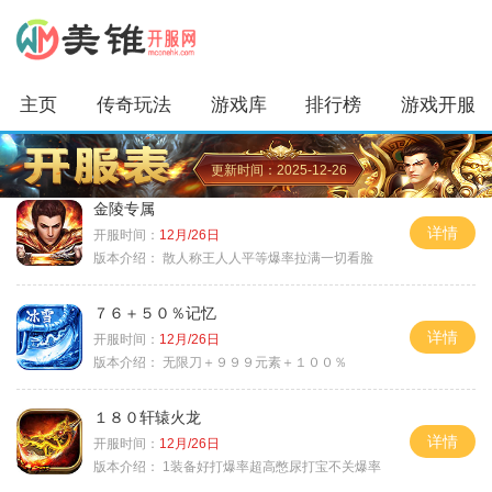
主页
传奇玩法
游戏库
排行榜
游戏开服
更新时间：2025-12-26
金陵专属
详情
开服时间：
12月/26日
版本介绍：
散人称王人人平等爆率拉满一切看脸
７６＋５０％记忆
详情
开服时间：
12月/26日
版本介绍：
无限刀＋９９９元素＋１００％
１８０轩辕火龙
详情
开服时间：
12月/26日
版本介绍：
1装备好打爆率超高憋尿打宝不关爆率