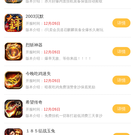
版本介绍：
赤月好爆内置挂机装备保值自动捡取
2003沉默
详情
开服时间：
12月/26日
版本介绍：
/只卖会员道召麒麟装备全爆长久耐玩
烈斩神器
详情
开服时间：
12月/26日
版本介绍：
爆率无敌、等你来战！！！！
今晚吃鸡迷失
详情
开服时间：
12月/26日
版本介绍：
暗夜吃鸡免费顶赞拿沙保底奖励
希望传奇
详情
开服时间：
12月/26日
版本介绍：
免费挂机一切靠打超低消费三天拿沙
１８５征战玉兔