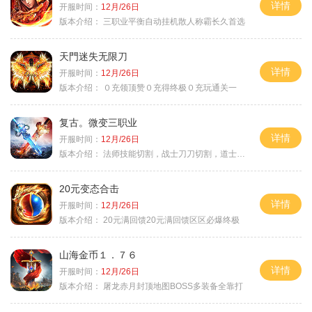
详情
开服时间：
12月/26日
版本介绍：
三职业平衡自动挂机散人称霸长久首选
天門迷失无限刀
详情
开服时间：
12月/26日
版本介绍：
０充领顶赞０充得终极０充玩通关一
复古。微变三职业
详情
开服时间：
12月/26日
版本介绍：
法师技能切割，战士刀刀切割，道士宠物秒怪
20元变态合击
详情
开服时间：
12月/26日
版本介绍：
20元满回馈20元满回馈区区必爆终极
山海金币１．７６
详情
开服时间：
12月/26日
版本介绍：
屠龙赤月封顶地图BOSS多装备全靠打