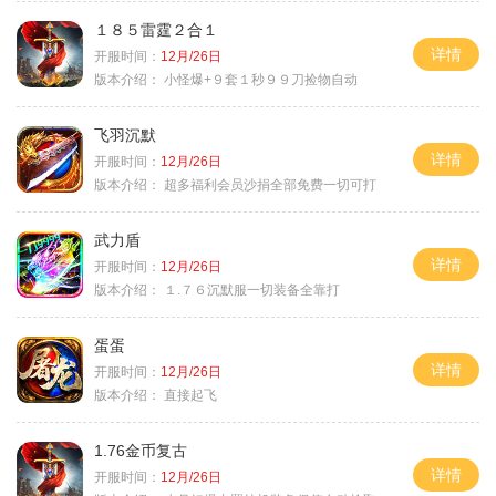
１８５雷霆２合１
详情
开服时间：
12月/26日
版本介绍：
小怪爆+９套１秒９９刀捡物自动
飞羽沉默
详情
开服时间：
12月/26日
版本介绍：
超多福利会员沙捐全部免费一切可打
武力盾
详情
开服时间：
12月/26日
版本介绍：
１.７６沉默服一切装备全靠打
蛋蛋
详情
开服时间：
12月/26日
版本介绍：
直接起飞
1.76金币复古
详情
开服时间：
12月/26日