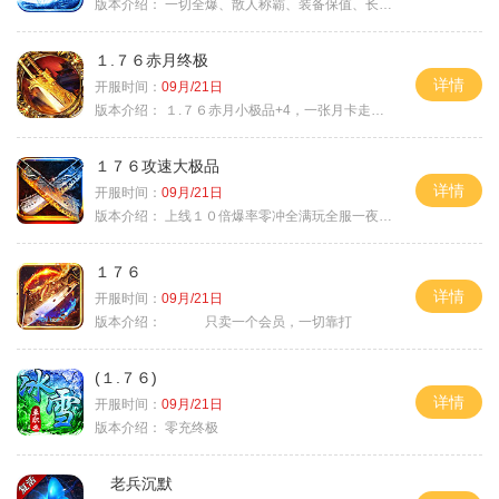
版本介绍：
一切全爆、散人称霸、装备保值、长期耐玩
１.７６赤月终极
详情
开服时间：
09月/21日
版本介绍：
１.７６赤月小极品+4，一张月卡走天涯b
１７６攻速大极品
详情
开服时间：
09月/21日
版本介绍：
上线１０倍爆率零冲全满玩全服一夜终极
１７６
详情
开服时间：
09月/21日
版本介绍：
只卖一个会员，一切靠打
(１.７６)
详情
开服时间：
09月/21日
版本介绍：
零充终极
老兵沉默