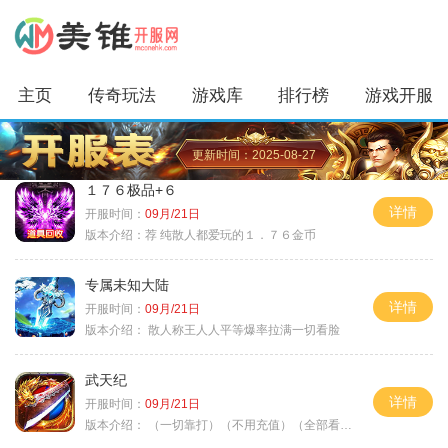
主页
传奇玩法
游戏库
排行榜
游戏开服
更新时间：2025-08-27
１７６极品+６
详情
开服时间：
09月/21日
版本介绍：
荐 纯散人都爱玩的１．７６金币
专属未知大陆
详情
开服时间：
09月/21日
版本介绍：
散人称王人人平等爆率拉满一切看脸
武天纪
详情
开服时间：
09月/21日
版本介绍：
（一切靠打）（不用充值）（全部看脸）