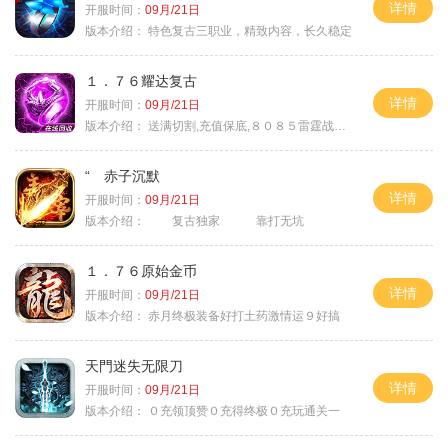
详情
开服时间：
09月/21日
版本介绍：
特色复古三职业，精致内容，长久稳定
１．７６耀达复古
详情
开服时间：
09月/21日
版本介绍：
送满切割,充值保底,８０８５雷霆战神微变
“ 赤子沉默
详情
开服时间：
09月/21日
版本介绍：
复古独家 靠打无坑
１．７６原始金币
详情
开服时间：
09月/21日
版本介绍：
赤月终极装备好打土药激情运９好搞
天門迷失无限刀
详情
开服时间：
09月/21日
版本介绍：
０充领顶赞０充得终极０充玩通关一