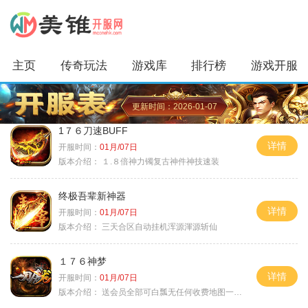
主页
传奇玩法
游戏库
排行榜
游戏开服
更新时间：2026-01-07
1７６刀速BUFF
详情
开服时间：
01月/07日
版本介绍：
１.８倍神力镯复古神件神技速装
终极吾辈新神器
详情
开服时间：
01月/07日
版本介绍：
三天合区自动挂机浑源渾源斩仙
１７６神梦
详情
开服时间：
01月/07日
版本介绍：
送会员全部可白瓢无任何收费地图一切靠打