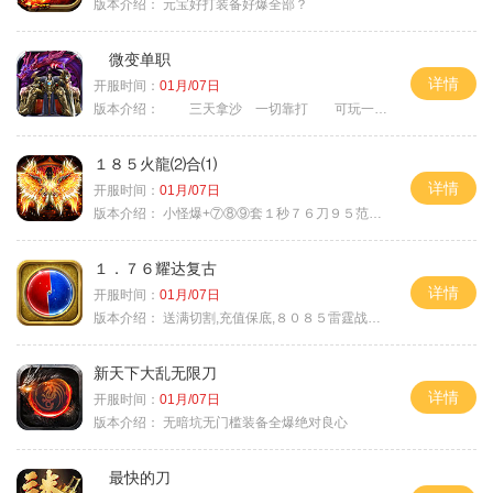
版本介绍：
元宝好打装备好爆全部？
微变单职
详情
开服时间：
01月/07日
版本介绍：
三天拿沙 一切靠打 可玩一年
１８５火龍⑵合⑴
详情
开服时间：
01月/07日
版本介绍：
小怪爆+⑦⑧⑨套１秒７６刀９５范围捡
１．７６耀达复古
详情
开服时间：
01月/07日
版本介绍：
送满切割,充值保底,８０８５雷霆战神微变
新天下大乱无限刀
详情
开服时间：
01月/07日
版本介绍：
无暗坑无门槛装备全爆绝对良心
最快的刀