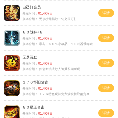
自己打会员
详情
开服时间：
01月/07日
版本介绍：
无顶榜无捐献一切充值可打
８０战神+８
详情
开服时间：
01月/07日
版本介绍：
暴击＋５０％小极品＋１０武器带毒素
无尽沉默
详情
开服时间：
01月/07日
版本介绍：
独创新玩法散人追梦长期耐玩
１７６怀旧复古
详情
开服时间：
01月/07日
版本介绍：
１７６特色玩法免费满级拾取鉴定爽
８０星王合击
详情
开服时间：
01月/07日