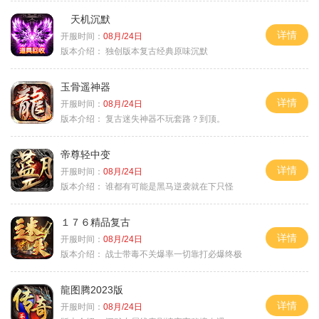
天机沉默
详情
开服时间：
08月/24日
版本介绍：
独创版本复古经典原味沉默
玉骨遥神器
详情
开服时间：
08月/24日
版本介绍：
复古迷失神器不玩套路？到顶。
帝尊轻中变
详情
开服时间：
08月/24日
版本介绍：
谁都有可能是黑马逆袭就在下只怪
１７６精品复古
详情
开服时间：
08月/24日
版本介绍：
战士带毒不关爆率一切靠打必爆终极
龍图腾2023版
详情
开服时间：
08月/24日