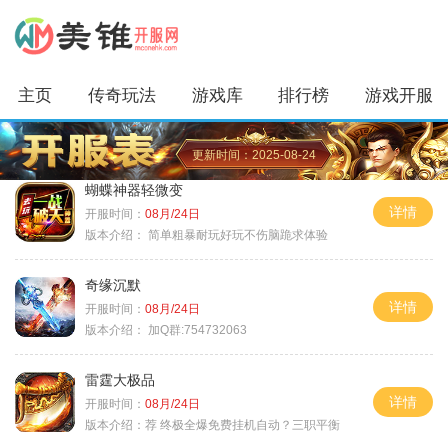
主页
传奇玩法
游戏库
排行榜
游戏开服
更新时间：2025-08-24
蝴蝶神器轻微变
详情
开服时间：
08月/24日
版本介绍：
简单粗暴耐玩好玩不伤脑跪求体验
奇缘沉默
详情
开服时间：
08月/24日
版本介绍：
加Q群:754732063
雷霆大极品
详情
开服时间：
08月/24日
版本介绍：
荐 终极全爆免费挂机自动？三职平衡