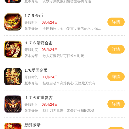
版本介绍：
沉默专属线索剧情密室秘境奇遇.
1７６金币
详情
开服时间：
08月/24日
版本介绍：
全网独家，金币复古，养老耐玩，保底回収
１７６清霜合击
详情
开服时间：
08月/24日
版本介绍：
散人好混赞助可打长久耐玩
176爱国金币
详情
开服时间：
08月/24日
版本介绍：
挂机自动？高爆良心.无隐藏无坑有时间就是
１７６旷世复古
详情
开服时间：
08月/24日
版本介绍：
战士刀刀毒道士带僵尸横扫BOOS
新醉梦录