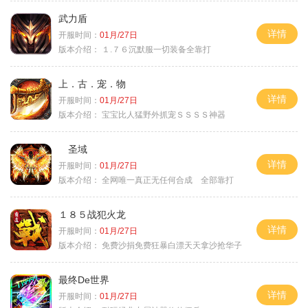
武力盾
详情
开服时间：
01月/27日
版本介绍：
１.７６沉默服一切装备全靠打
上．古．宠．物
详情
开服时间：
01月/27日
版本介绍：
宝宝比人猛野外抓宠ＳＳＳＳ神器
圣域
详情
开服时间：
01月/27日
版本介绍：
全网唯一真正无任何合成 全部靠打
１８５战犯火龙
详情
开服时间：
01月/27日
版本介绍：
免费沙捐免费狂暴白漂天天拿沙抢华子
最终De世界
详情
开服时间：
01月/27日