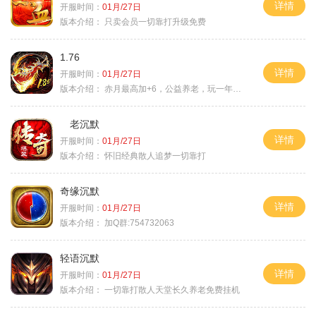
详情
开服时间：
01月/27日
版本介绍：
只卖会员一切靠打升级免费
1.76
详情
开服时间：
01月/27日
版本介绍：
赤月最高加+6，公益养老，玩一年不腻，屠龙
老沉默
详情
开服时间：
01月/27日
版本介绍：
怀旧经典散人追梦一切靠打
奇缘沉默
详情
开服时间：
01月/27日
版本介绍：
加Q群:754732063
轻语沉默
详情
开服时间：
01月/27日
版本介绍：
一切靠打散人天堂长久养老免费挂机