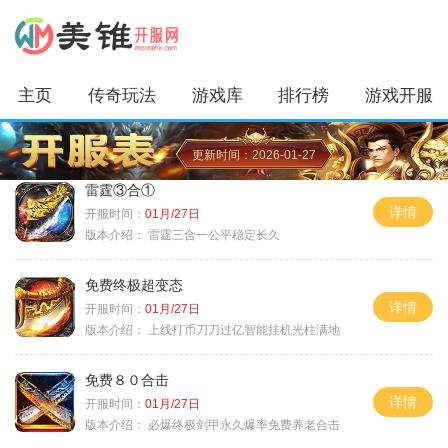
主页
传奇玩法
游戏库
排行榜
游戏开服
更新时间：2026-01-27
雷霆③合①
详情
开服时间：
01月/27日
版本介绍：
雷霆三合一公平稳定长久
免费终极超变态
详情
开服时间：
01月/27日
版本介绍：
上线打币刀刀过亿智能挂机光柱满地
免费８０合击
详情
开服时间：
01月/27日
版本介绍：
必爆终极剑甲永久爆率免费养老合击