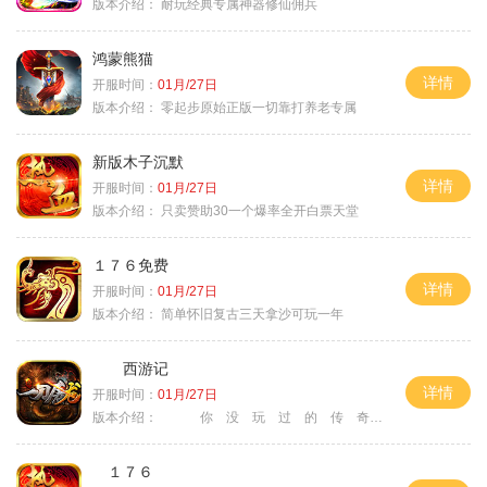
版本介绍：
耐玩经典专属神器修仙佣兵
鸿蒙熊猫
详情
开服时间：
01月/27日
版本介绍：
零起步原始正版一切靠打养老专属
新版木子沉默
详情
开服时间：
01月/27日
版本介绍：
只卖赞助30一个爆率全开白票天堂
１７６免费
详情
开服时间：
01月/27日
版本介绍：
简单怀旧复古三天拿沙可玩一年
西游记
详情
开服时间：
01月/27日
版本介绍：
你 没 玩 过 的 传 奇
１７６