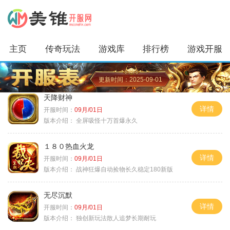
主页
传奇玩法
游戏库
排行榜
游戏开服
更新时间：2025-09-01
天降财神
详情
开服时间：
09月/01日
版本介绍：
全屏吸怪十万首爆永久
１８０热血火龙
详情
开服时间：
09月/01日
版本介绍：
战神狂爆自动捡物长久稳定180新版
无尽沉默
详情
开服时间：
09月/01日
版本介绍：
独创新玩法散人追梦长期耐玩