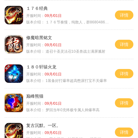
１７６经典
详情
开服时间：
09月/01日
版本介绍：
１７６节奏慢，纯散人，群868048665
修魔暗黑铭文
详情
开服时间：
09月/01日
版本介绍：
道召十圣灵法召10圣兽战士满屏溅射
１８０轩辕火龙
详情
开服时间：
09月/01日
版本介绍：
1装备好打爆率超高憋尿打宝不关爆率
巅峰熊猫
详情
开服时间：
09月/01日
版本介绍：
梦回当年0充终极专属人帅爆率高
复古沉默。一区。
详情
开服时间：
09月/01日