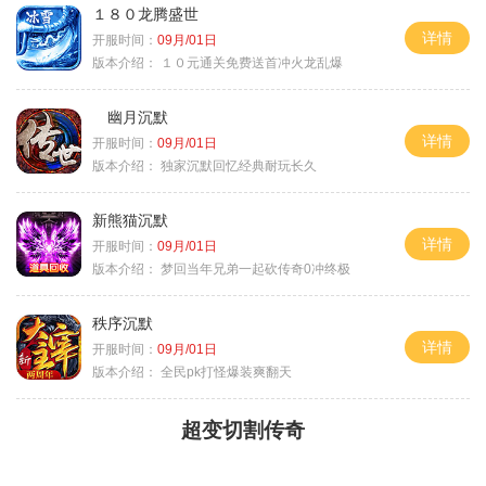
１８０龙腾盛世
详情
开服时间：
09月/01日
版本介绍：
１０元通关免费送首冲火龙乱爆
幽月沉默
详情
开服时间：
09月/01日
版本介绍：
独家沉默回忆经典耐玩长久
新熊猫沉默
详情
开服时间：
09月/01日
版本介绍：
梦回当年兄弟一起砍传奇0冲终极
秩序沉默
详情
开服时间：
09月/01日
版本介绍：
全民pk打怪爆装爽翻天
超变切割传奇