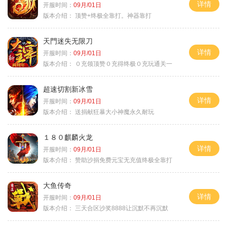
详情
开服时间：
09月/01日
版本介绍：
顶赞+终极全靠打。神器靠打
天門迷失无限刀
详情
开服时间：
09月/01日
版本介绍：
０充领顶赞０充得终极０充玩通关一
超速切割新冰雪
详情
开服时间：
09月/01日
版本介绍：
送捐献狂暴大小神魔永久耐玩
１８０麒麟火龙
详情
开服时间：
09月/01日
版本介绍：
赞助沙捐免费元宝无充值终极全靠打
大鱼传奇
详情
开服时间：
09月/01日
版本介绍：
三天合区沙奖8888让沉默不再沉默