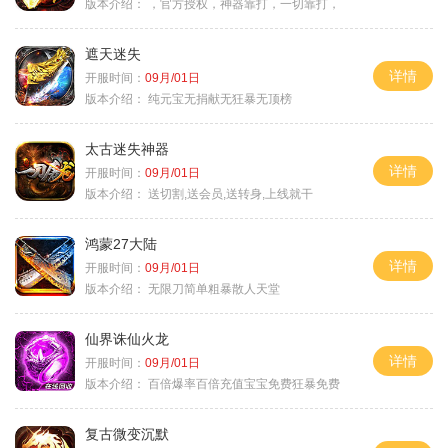
版本介绍：
，官方授权，神器靠打，一切靠打，
遮天迷失
详情
开服时间：
09月/01日
版本介绍：
纯元宝无捐献无狂暴无顶榜
太古迷失神器
详情
开服时间：
09月/01日
版本介绍：
送切割,送会员,送转身,上线就干
鸿蒙27大陆
详情
开服时间：
09月/01日
版本介绍：
无限刀简单粗暴散人天堂
仙界诛仙火龙
详情
开服时间：
09月/01日
版本介绍：
百倍爆率百倍充值宝宝免费狂暴免费
复古微变沉默