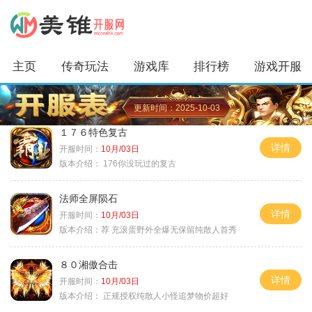
主页
传奇玩法
游戏库
排行榜
游戏开服
更新时间：2025-10-03
１７６特色复古
详情
开服时间：
10月/03日
版本介绍：
176你没玩过的复古
法师全屏陨石
详情
开服时间：
10月/03日
版本介绍：
荐 充滚蛋野外全爆无保留纯散人首秀
８０湘傲合击
详情
开服时间：
10月/03日
版本介绍：
正规授权纯散人小怪追梦物价超好