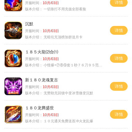
详情
开服时间：
10月/03日
版本介绍：
一切靠打不用充值全部看脸
沉默
详情
开服时间：
10月/03日
版本介绍：
无暗坑无顶榜加群送月卡
１８５火龍⑵合⑴
详情
开服时间：
10月/03日
版本介绍：
小怪爆+⑦⑧⑨套１秒７６刀９５范围捡
新１８０龙魂复古
详情
开服时间：
10月/03日
版本介绍：
无赞助无回馈中变冰雪微变沉默
１８０龙腾盛世
详情
开服时间：
10月/03日
版本介绍：
１０元通关免费送首冲火龙乱爆