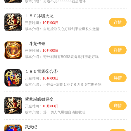
版本介绍：
分逼不充○○○○○○○就是陪伴
１８０冰啸火龙
详情
开服时间：
10月/03日
版本介绍：
自动捡取良心好服剑甲全爆长久激情
斗龙传奇
详情
开服时间：
10月/03日
版本介绍：
野外刷所有BOSS装备靠打养老好玩
１８５雷霆②合①
详情
开服时间：
10月/03日
版本介绍：
小怪爆+⑨套１秒７６刀９５范围捡物
鸳鸯蝴蝶微轻变
详情
开服时间：
10月/03日
版本介绍：
爆一切人气爆棚自动捡收哇
武天纪