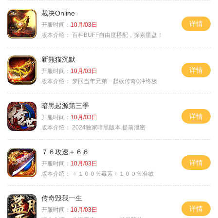
裁决Online
详情
开服时间：
10月/03日
版本介绍：
百种BUFF自由度搭配，探索星盘！
新熊猫沉默
详情
开服时间：
10月/03日
版本介绍：
梦回当年兄弟一起砍传奇0冲终极
暗黑起源第三季
详情
开服时间：
10月/03日
版本介绍：
2024独家暗黑版本.提前泄密
７６攻速＋６６
详情
开服时间：
10月/03日
版本介绍：
＋１００％毒素＋１００％准敏
传奇毁我一生
详情
开服时间：
10月/03日