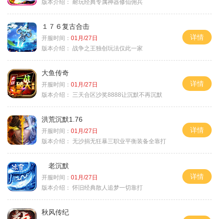
版本介绍：
耐玩经典专属神器修仙佣兵
１７６复古合击
详情
开服时间：
01月/27日
版本介绍：
战争之王独创玩法仅此一家
大鱼传奇
详情
开服时间：
01月/27日
版本介绍：
三天合区沙奖8888让沉默不再沉默
洪荒沉默1.76
详情
开服时间：
01月/27日
版本介绍：
无沙捐无狂暴三职业平衡装备全靠打
老沉默
详情
开服时间：
01月/27日
版本介绍：
怀旧经典散人追梦一切靠打
秋风传纪