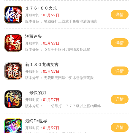
１７６+８０火龙
详情
开服时间：
01月/27日
版本介绍：
赞助好打上线就干免费泡满级独家
鸿蒙迷失
详情
开服时间：
01月/27日
版本介绍：
０茺千件限时刀速嗨装备乱爆
新１８０龙魂复古
详情
开服时间：
01月/27日
版本介绍：
无赞助无回馈中变冰雪微变沉默
最快的刀
详情
开服时间：
01月/27日
版本介绍：
一切靠打 ７７７级以上怪物爆终极
最终De世界
详情
开服时间：
01月/27日