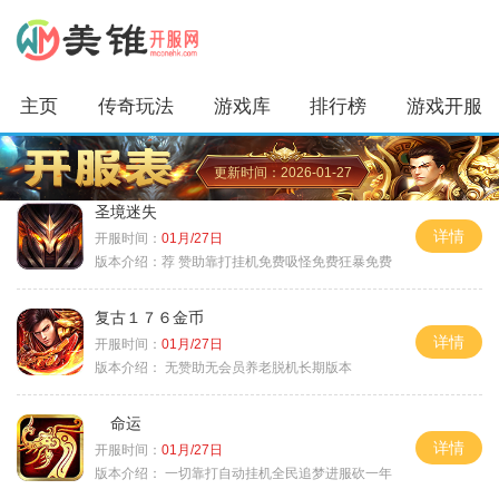
主页
传奇玩法
游戏库
排行榜
游戏开服
更新时间：2026-01-27
圣境迷失
详情
开服时间：
01月/27日
版本介绍：
荐 赞助靠打挂机免费吸怪免费狂暴免费
复古１７６金币
详情
开服时间：
01月/27日
版本介绍：
无赞助无会员养老脱机长期版本
命运
详情
开服时间：
01月/27日
版本介绍：
一切靠打自动挂机全民追梦进服砍一年